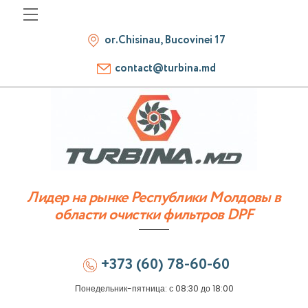
Skip
Menu
to
or.Chisinau, Bucovinei 17
content
contact@turbina.md
Лидер на рынке Республики Молдовы в
области очистки фильтров DPF
+373 (60) 78-60-60
Понедельник-пятница: с 08:30 до 18:00